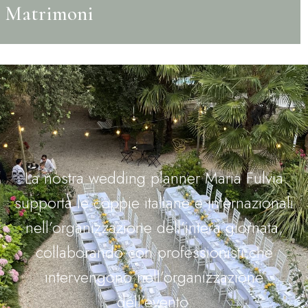
Matrimoni
La nostra wedding planner Maria Fulvia
supporta le coppie italiane e internazionali
nell’organizzazione dell’intera giornata,
collaborando con professionisti che
intervengono nell’organizzazione
dell’evento.