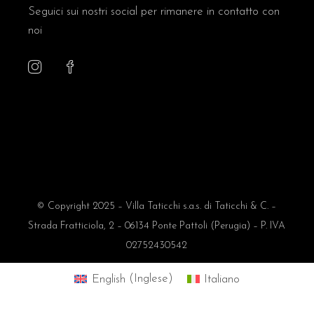
Seguici sui nostri social per rimanere in contatto con
noi
© Copyright 2025 – Villa Taticchi s.a.s. di Taticchi & C. –
Strada Fratticiola, 2 – 06134 Ponte Pattoli (Perugia) – P. IVA
02752430542
English
(
Inglese
)
Italiano